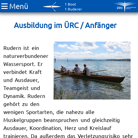
Menü
1 Boot
1 Ruderer
Ausbildung im ÜRC / Anfänger
Rudern ist ein
naturverbundener
Wassersport. Er
verbindet Kraft
und Ausdauer,
Teamgeist und
Dynamik. Rudern
gehört zu den
wenigen Sportarten, die nahezu alle
Muskelgruppen beanspruchen und gleichzeitig
Ausdauer, Koordination, Herz und Kreislauf
trainieren. Da außerdem das Verletzungsrisiko sehr