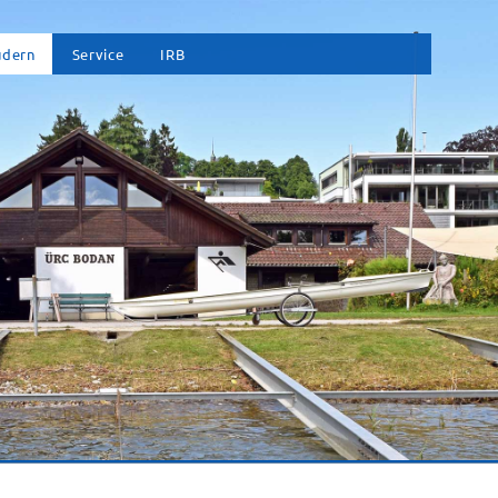
vigation
udern
Service
IRB
erspringen