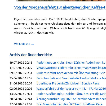
Von der Morgenausfahrt zur abenteuerlichen Kaffee-F
Eigentlich war alles nach Plan: 16 Frühaufsteher, drei Boote, spieg
Stimmung – begleitet vom Glockengeläut der Birnau und fernem D
waren Gewitter mit einer Wahrscheinlichkeit von 60 % angekündigt
wieder zurück – dachten wir.
Von
Weiterlesen …
der
Morgenausfahrt
Archiv der Ruderberichte
zur
abenteuerlichen
19.07.2026 20:18
Rudern gegen Krebs: Neun Züricher Ruderinnen k
Kaffee-
17.07.2026 20:29
Verantwortung rudert mit: Steuermannskurs im R
Fahrt
09.07.2026 20:31
Ruderausfahrt nach Arbon mit Übernachtung – e
25.06.2026 18:57
Zwischen Fels und See: Frühstücks-Ausfahrt zur Ma
21.06.2026 20:09
Überlinger Frauen in Zürich beim Sunday Race
02.06.2026 20:02
Wanderfahrt auf der Weser vom 13. – 17. Mai 2026
13.05.2026 22:21
Ruder-Ausflug mit Aussicht – ÜRC besucht die Mar
30.04.2026 20:41
Anfängerausbildung 2026 bei strahlendem Bilder
27.04.2026 22:02
Drei Mannschaften des ÜRC beim Inn-River Race