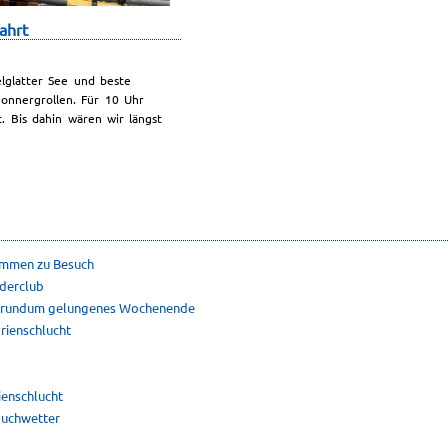
ahrt
elglatter See und beste
onnergrollen. Für 10 Uhr
. Bis dahin wären wir längst
ommen zu Besuch
uderclub
in rundum gelungenes Wochenende
rienschlucht
ienschlucht
buchwetter