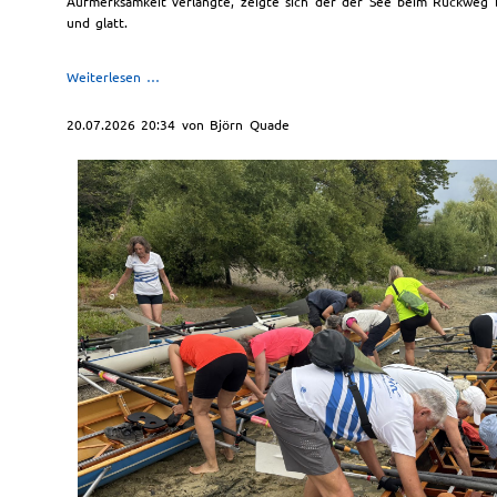
Aufmerksamkeit verlangte, zeigte sich der der See beim Rückweg
und glatt.
Zwei
Weiterlesen …
gesteuerte
Vierer
20.07.2026 20:34
von Björn Quade
auf
Konzert-
Kurs