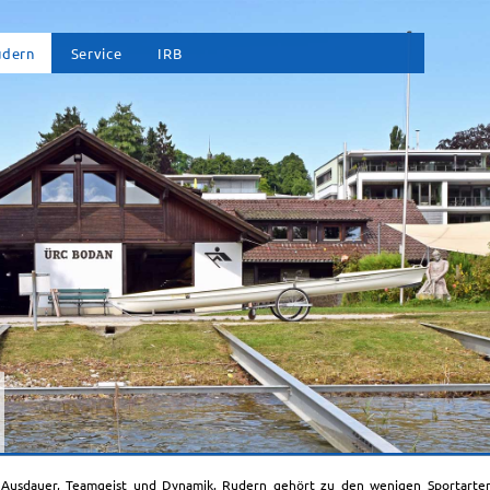
vigation
udern
Service
IRB
erspringen
 Ausdauer, Teamgeist und Dynamik. Rudern gehört zu den wenigen Sportarten