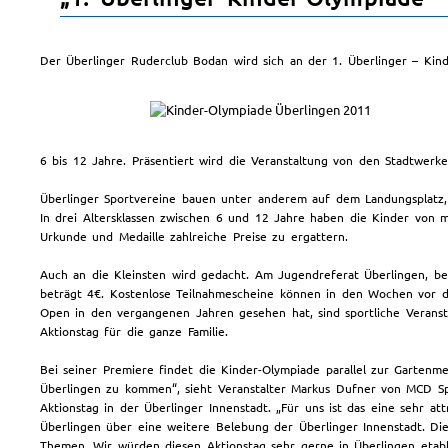
Der Überlinger Ruderclub Bodan wird sich an der 1. Überlinger – Kinde
6 bis 12 Jahre. Präsentiert wird die Veranstaltung von den Stadtwer
Überlinger Sportvereine bauen unter anderem auf dem Landungsplatz,
In drei Altersklassen zwischen 6 und 12 Jahre haben die Kinder von 
Urkunde und Medaille zahlreiche Preise zu ergattern.
Auch an die Kleinsten wird gedacht. Am Jugendreferat Überlingen, b
beträgt 4€. Kostenlose Teilnahmescheine können in den Wochen vor 
Open in den vergangenen Jahren gesehen hat, sind sportliche Veransta
Aktionstag für die ganze Familie.
Bei seiner Premiere findet die Kinder-Olympiade parallel zur Garten
Überlingen zu kommen“, sieht Veranstalter Markus Dufner von MCD Sp
Aktionstag in der Überlinger Innenstadt. „Für uns ist das eine sehr at
Überlingen über eine weitere Belebung der Überlinger Innenstadt. Die 
Themen. Wir würden diesen Aktionstag sehr gerne in Überlingen etabli