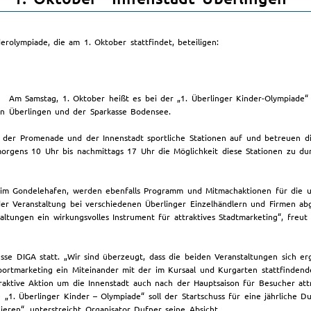
rolympiade, die am 1. Oktober stattfindet, beteiligen:
Am Samstag, 1. Oktober heißt es bei der „1. Überlinger Kinder-Olympiade“ 
ken Überlingen und der Sparkasse Bodensee.
 der Promenade und der Innenstadt sportliche Stationen auf und betreuen di
morgens 10 Uhr bis nachmittags 17 Uhr die Möglichkeit diese Stationen zu d
eim Gondelehafen, werden ebenfalls Programm und Mitmachaktionen für die u
der Veranstaltung bei verschiedenen Überlinger Einzelhändlern und Firmen 
ltungen ein wirkungsvolles Instrument für attraktives Stadtmarketing“, freu
messe DIGA statt. „Wir sind überzeugt, dass die beiden Veranstaltungen sich
ortmarketing ein Miteinander mit der im Kursaal und Kurgarten stattfindend
traktive Aktion um die Innenstadt auch nach der Hauptsaison für Besucher attr
„1. Überlinger Kinder – Olympiade“ soll der Startschuss für eine jährliche Du
eren“, unterstreicht Organisator Dufner seine Absicht.