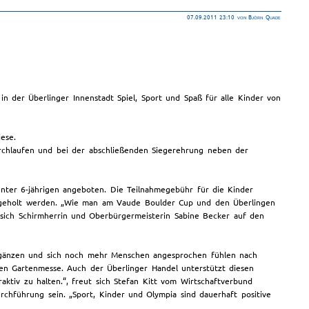
07.09.2011 23:10
von Björn Quade
in der Überlinger Innenstadt Spiel, Sport und Spaß für alle Kinder von
ese.
urchlaufen und bei der abschließenden Siegerehrung neben der
nter 6-jährigen angeboten. Die Teilnahmegebühr für die Kinder
abgeholt werden. „Wie man am Vaude Boulder Cup und den Überlingen
t sich Schirmherrin und Oberbürgermeisterin Sabine Becker auf den
 ergänzen und sich noch mehr Menschen angesprochen fühlen nach
en Gartenmesse. Auch der Überlinger Handel unterstützt diesen
aktiv zu halten.“, freut sich Stefan Kitt vom Wirtschaftverbund
rchführung sein. „Sport, Kinder und Olympia sind dauerhaft positive