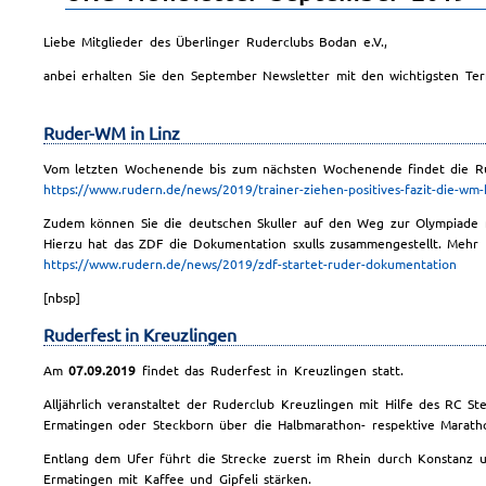
Liebe Mitglieder des Überlinger Ruderclubs Bodan e.V.,
anbei erhalten Sie den September Newsletter mit den wichtigsten Ter
Ruder-WM in Linz
Vom letzten Wochenende bis zum nächsten Wochenende findet die Ru
https://www.rudern.de/news/2019/trainer-ziehen-positives-fazit-die-w
Zudem können Sie die deutschen Skuller auf den Weg zur Olympiade n
Hierzu hat das ZDF die Dokumentation sxulls zusammengestellt. Mehr I
https://www.rudern.de/news/2019/zdf-startet-ruder-dokumentation
[nbsp]
Ruderfest in Kreuzlingen
Am
07.09.2019
findet das Ruderfest in Kreuzlingen statt.
Alljährlich veranstaltet der Ruderclub Kreuzlingen mit Hilfe des RC St
Ermatingen oder Steckborn über die Halbmarathon- respektive Maratho
Entlang dem Ufer führt die Strecke zuerst im Rhein durch Konstanz 
Ermatingen mit Kaffee und Gipfeli stärken.