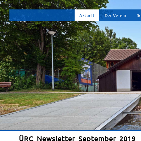
Na
Aktuell
Der Verein
R
üb
ÜRC Newsletter September 2019