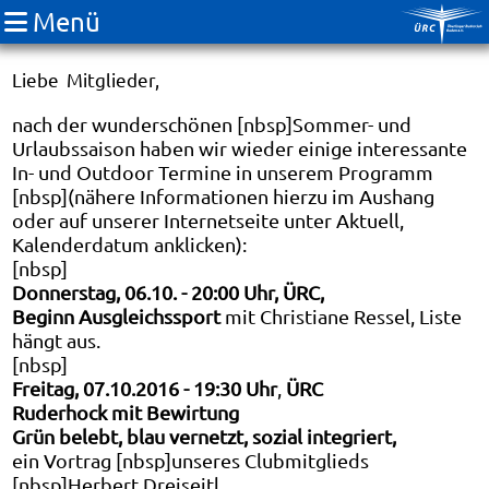
Menü
Unsere Oktobertermine
Liebe Mitglieder,
nach der wunderschönen [nbsp]Sommer- und
Urlaubssaison haben wir wieder einige interessante
In- und Outdoor Termine in unserem Programm
[nbsp](nähere Informationen hierzu im Aushang
oder auf unserer Internetseite unter Aktuell,
Kalenderdatum anklicken):
[nbsp]
Donnerstag, 06.10. - 20:00 Uhr, ÜRC,
Beginn Ausgleichssport
mit Christiane Ressel, Liste
hängt aus.
[nbsp]
Freitag, 07.10.2016 - 19:30 Uhr
,
ÜRC
Ruderhock mit Bewirtung
Grün belebt, blau vernetzt, sozial integriert,
ein Vortrag [nbsp]unseres Clubmitglieds
[nbsp]Herbert Dreiseitl