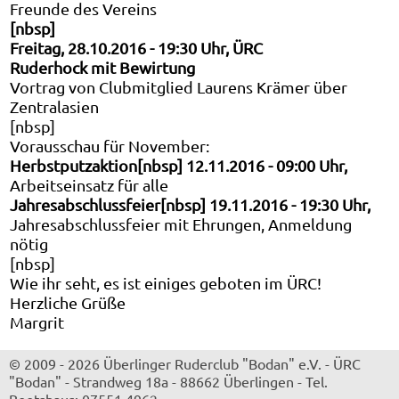
Freunde des Vereins
[nbsp]
Freitag,
28.10.2016 - 19:30 Uhr, ÜRC
Ruderhock mit Bewirtung
Vortrag von Clubmitglied Laurens Krämer über
Zentralasien
[nbsp]
Vorausschau für November:
Herbstputzaktion[nbsp]
12.11.2016 - 09:00 Uhr,
Arbeitseinsatz für alle
Jahresabschlussfeier[nbsp]
19.11.2016 - 19:30 Uhr,
Jahresabschlussfeier mit Ehrungen, Anmeldung
nötig
[nbsp]
Wie ihr seht, es ist einiges geboten im ÜRC!
Herzliche Grüße
Margrit
© 2009 - 2026 Überlinger Ruderclub "Bodan" e.V.
-
ÜRC
"Bodan"
-
Strandweg 18a
-
88662 Überlingen
-
Tel.
Bootshaus: 07551 4962