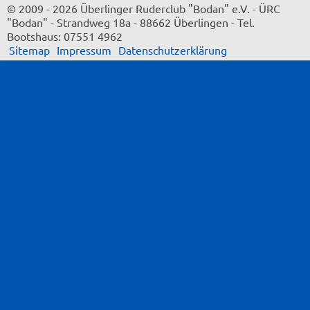
© 2009 - 2026 Überlinger Ruderclub "Bodan" e.V.
-
ÜRC
"Bodan"
-
Strandweg 18a
-
88662 Überlingen
-
Tel.
Bootshaus: 07551 4962
Sitemap
Impressum
Datenschutzerklärung