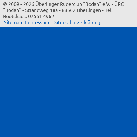
© 2009 - 2026 Überlinger Ruderclub "Bodan" e.V.
-
ÜRC
"Bodan"
-
Strandweg 18a
-
88662 Überlingen
-
Tel.
Bootshaus: 07551 4962
Sitemap
Impressum
Datenschutzerklärung