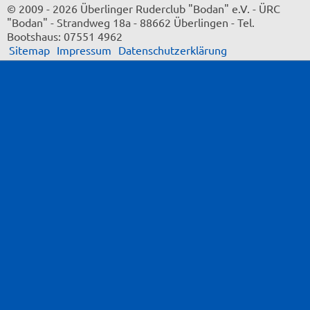
© 2009 - 2026 Überlinger Ruderclub "Bodan" e.V.
-
ÜRC
"Bodan"
-
Strandweg 18a
-
88662 Überlingen
-
Tel.
Bootshaus: 07551 4962
Sitemap
Impressum
Datenschutzerklärung