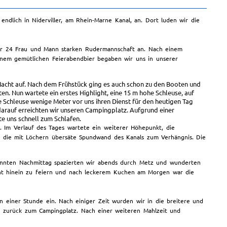
dlich in Niderviller, am Rhein-Marne Kanal, an. Dort luden wir die
rer 24 Frau und Mann starken Rudermannschaft an. Nach einem
einem gemütlichen Feierabendbier begaben wir uns in unserer
n Nacht auf. Nach dem Frühstück ging es auch schon zu den Booten und
. Nun wartete ein erstes Highlight, eine 15 m hohe Schleuse, auf
te Schleuse wenige Meter vor uns ihren Dienst für den heutigen Tag
 darauf erreichten wir unseren Campingplatz. Aufgrund einer
e uns schnell zum Schlafen.
 Im Verlauf des Tages wartete ein weiterer Höhepunkt, die
 die mit Löchern übersäte Spundwand des Kanals zum Verhängnis. Die
pannten Nachmittag spazierten wir abends durch Metz und wunderten
cht hinein zu feiern und nach leckerem Kuchen am Morgen war die
 einer Stunde ein. Nach einiger Zeit wurden wir in die breitere und
n zurück zum Campingplatz. Nach einer weiteren Mahlzeit und