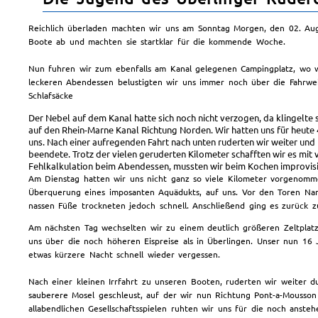
Reichlich überladen machten wir uns am Sonntag Morgen, den 02. Augu
Boote ab und machten sie startklar für die kommende Woche.
Nun fuhren wir zum ebenfalls am Kanal gelegenen Campingplatz, wo w
leckeren Abendessen belustigten wir uns immer noch über die Fahrwei
Schlafsäcke
Der Nebel auf dem Kanal hatte sich noch nicht verzogen, da klingelte 
auf den Rhein-Marne Kanal Richtung Norden. Wir hatten uns für heute 
uns. Nach einer aufregenden Fahrt nach unten ruderten wir weiter und 
beendete. Trotz der vielen geruderten Kilometer schafften wir es mit 
Fehlkalkulation beim Abendessen, mussten wir beim Kochen improvisier
Am Dienstag hatten wir uns nicht ganz so viele Kilometer vorgenomm
Überquerung eines imposanten Aquädukts, auf uns. Vor den Toren Nan
nassen Füße trockneten jedoch schnell. Anschließend ging es zurück 
Am nächsten Tag wechselten wir zu einem deutlich größeren Zeltplat
uns über die noch höheren Eispreise als in Überlingen. Unser nun 1
etwas kürzere Nacht schnell wieder vergessen.
Nach einer kleinen Irrfahrt zu unseren Booten, ruderten wir weiter 
sauberere Mosel geschleust, auf der wir nun Richtung Pont-a-Mousso
allabendlichen Gesellschaftsspielen ruhten wir uns für die noch anste