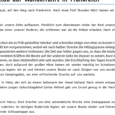
st, auf den Weg nach Frankreich. Nach etwa fünf Stunden Fahrt kamen wir en
ir unsere Zelte aufbauten. Pünktlich zum Abendessen reiste der Rest unse
se einer unserer Ruderer, die schlimmer war als die Polizei erlaubte. Nach 
schon ein zu früh gestellter Wecker und schreckte einige von einer zu kurze
45 km vorgenommen, wobei wir nach halber Strecke die Mittagspause einlegten
passierten weitere Schleusen. Die Zeit war leider gegen uns, so dass die letz
vereinten Kräften die Boote auf der anderen Seite ins Wasser zu setzen. Kurz
en, so dass letztendlich alle satt wurden. Die Erschöpfung des Tages bracht
en, doch aufgrund der großen Hitze kamen wir wieder mächtig ins Schwitzen.
cys legten wir an und hievten unsere Boote an Land. Einigen von uns wurde
zum Campingplatz, wo eine erfrischende Dusche auf uns wartete.
z in Metz, der sich an einem Seitenarm der Mosel befand. Nach einem ents
6 Jahre junges Geburtstagskind Carina Höhnel gab uns Grund genug in die Na
durch Nancy. Dort brachte uns eine automatische Brücke eine Zwangspause von
n ruderten. Im dortigen Ruderclub legten wir unsere Boote nieder und fuhre
hende Schlussetappe aus.