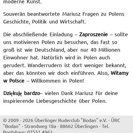
moderne Kunst.
Souverän beantwortete Mariusz Fragen zu Polens
Geschichte, Politik und Wirtschaft.
Die abschließende Einladung –
Zaproszenie
– s
ollte
uns motivieren Polen zu besuchen, das fast so
groß ist wie Deutschland, aber nur 40 Millionen
Einwohner hat. Natürlich wird in Polen auch
gerudert. Wanderrudern ist dort weniger bekannt,
aber das könnten wir doch einführen. Also,
Witamy
w Polsce
– Willkommen in Polen!
Dziękuję bardzo
– vielen Dank Mariusz für deine
inspirierende Liebesgeschichte über Polen.
© 2009 - 2026 Überlinger Ruderclub "Bodan" e.V.
-
ÜRC
"Bodan"
-
Strandweg 18a
-
88662 Überlingen
-
Tel.
Bootshaus: 07551 4962