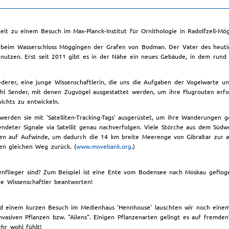
eit zu einem Besuch im Max-Planck-Institut für Ornithologie in Radolfzell-Mö
 beim Wasserschloss Möggingen der Grafen von Bodman. Der Vater des heuti
 nutzen. Erst seit 2011 gibt es in der Nähe ein neues Gebäude, in dem rund 8
erer, eine junge Wissenschaftlerin, die uns die Aufgaben der Vogelwarte unt
zahl Sender, mit denen Zugvögel ausgestattet werden, um ihre Flugrouten erf
ichts zu entwickeln.
werden sie mit 'Satelliten-Tracking-Tags' ausgerüstet, um ihre Wanderungen 
ndeter Signale via Satellit genau nachverfolgen. Viele Störche aus dem Süd
en auf Aufwinde, um dadurch die 14 km breite Meerenge von Gibraltar zur a
en gleichen Weg zurück. (
www.movebank.org
.)
enflieger sind? Zum Beispiel ist eine Ente vom Bodensee nach Moskau geflog
ie Wissenschaftler beantworten!
und einem kurzen Besuch im Medienhaus 'Hennhouse' lauschten wir noch einem
vasiven Pflanzen bzw. "Aliens". Einigen Pflanzenarten gelingt es auf fremdenT
ehr wohl fühlt!