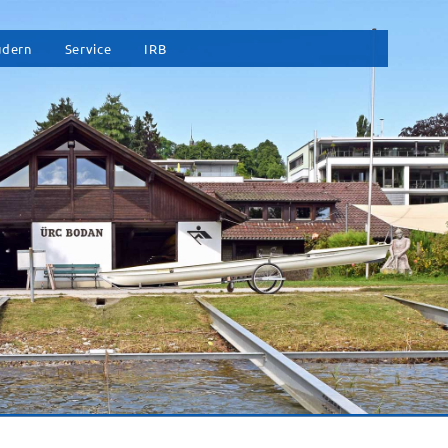
vigation
udern
Service
IRB
erspringen