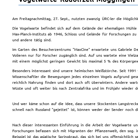
Am Freitagnachmittag, 27. Sept., nutzten zwanzig ÜRC-ler die Möglichk
Die Vogelwarte befindet sich auf dem Gelände der ehemaligen Mühle
Max-Planck-Instituts ab 1946, Schloss und Gelände für Forschungen zu
und andere tätig sind.
Im Garten des Besucherzentrums "MaxCine" erwartete uns Gabriele Ded
Volieren nur für Forscher zugänglich sind. Auf uns wartete eine Viel
mit einem möglichst geringen Gewicht bis maximal 5 % des Körpergew
Besonders interessant sind unsere heimischen Weißstörche. Seit 1991 
Wissenschaftler die Bewegungen jedes einzelnen Vogels aufgrund gese
reichlich Nahrung finden und dort auch oft überwintern. Andere wart
Wüste und oft weiter bis nach Zentralafrika und im Frühjahr wieder d
Und wer käme schon auf die Idee, dass unsere Stockenten Langstreck
schnell nach Russland "gejettet" ist, können weder der Sender noch d
Nach dieser interessanten Einführung in die Arbeit der Vogelwarte 
Forschungen befassen sich mit Migranten der Pflanzenwelt, den sog. in
Beispiel ist das asiatische Springkraut, das sich bei uns offensichtlich s