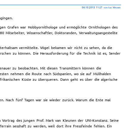
06.10.2013 11:27
von Ilse Wagner
ggingen.
gen Grafen war Hobbyornithologe und ermöglichte Ornithologen des
0 Mitarbeiter, Wissenschaftler, Doktoranden, Verwaltungsangestellte
erhaltsam vermittelte. Vögel bekamen wir nicht zu sehen, da die
orschen zu können. Die Herausforderung für die Technik ist es, Sender
genauer zu beobachten. Mit diesen Transmittern können die
westen nehmen die Route nach Südspanien, wo sie auf Müllhalden
frikanischen Küste zu überqueren. Dann geht es über die algerische
en. Nach fünf Tagen war sie wieder zurück. Warum die Ente mal
 Vortrag des jungen Prof. Mark van Kleunen der UNI-Konstanz. Seine
errain sesshaft zu werden, weil dort ihre Fressfeinde fehlen. Ein