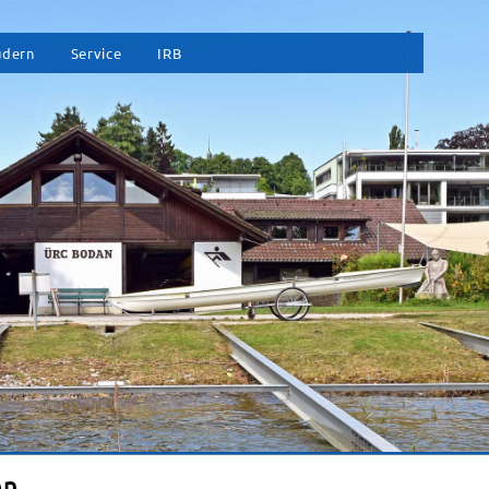
vigation
udern
Service
IRB
erspringen
en